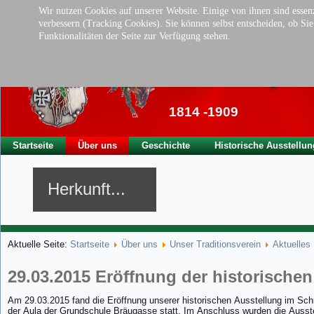
Wir nutzen Cookies auf unserer Website. Einige von ihnen sind essenz
verbessern (Tracking Cookies). Sie können selbst entscheiden, ob Si
Funktionalitäten der Seite zur Verfügung stehen.
Traditionsverei
der ehem. kgl. Ba
1814 -1909
Startseite
Über uns
Geschichte
Historische Ausstellun
Herkunft...
Aktuelle Seite:
Startseite
Über uns
Unser Traditionsverein
Aktuelles
29.03.2015 Eröffnung der historische
Am 29.03.2015 fand die Eröffnung unserer historischen Ausstellung im Sc
der Aula der Grundschule Bräugasse statt. Im Anschluss wurden die Ausst