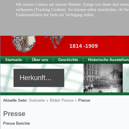
Wir nutzen Cookies auf unserer Website. Einige von ihnen sind essenz
verbessern (Tracking Cookies). Sie können selbst entscheiden, ob Si
Funktionalitäten der Seite zur Verfügung stehen.
Traditionsverei
der ehem. kgl. Ba
1814 -1909
Startseite
Über uns
Geschichte
Historische Ausstellun
Herkunft...
Aktuelle Seite:
Startseite
Bilder/ Presse
Presse
Presse
Presse Berichte