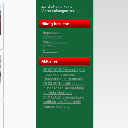
Zur Zeit sind keine
Veranstaltungen verfügbar
Häufig besucht:
Impressum
Geschichte
Vorstandschaft
Chronik
Spenden
Aktuelles
05.03.2016 Chevaulegers
freuen sich auf den
Nordgautag in Neumarkt
29.03.2015 Eröffnung der
historischen Ausstellung
im Schreiberhaus
07.03.2015 Chevaulegers
wählten, die Vorstände
wurden bestätigt.