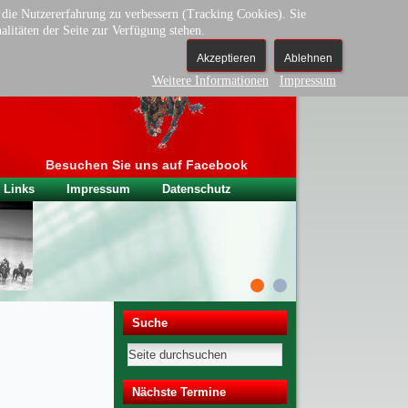
d die Nutzererfahrung zu verbessern (Tracking Cookies). Sie
alitäten der Seite zur Verfügung stehen.
Akzeptieren
Ablehnen
n Neumarkt
Weitere Informationen
Impressum
Besuchen Sie uns auf Facebook
Links
Impressum
Datenschutz
Suche
Nächste Termine