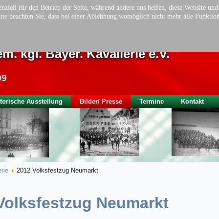
nziell für den Betrieb der Seite, während andere uns helfen, diese Website un
tte beachten Sie, dass bei einer Ablehnung womöglich nicht mehr alle Funktion
ionsverein der Chevauleger Eskadro
m. kgl. Bayer. Kavallerie e.V.
09
torische Ausstellung
Bilder/ Presse
Termine
Kontakt
erie
2012 Volksfestzug Neumarkt
 Volksfestzug Neumarkt