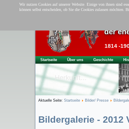
Wir nutzen Cookies auf unserer Website. Einige von ihnen sind esse
können selbst entscheiden, ob Sie die Cookies zulassen möchten. Bi
Tradit
der ehe
1814 -19
Startseite
Über uns
Geschichte
His
Herkunft...
Aktuelle Seite:
Startseite
Bilder/ Presse
Bildergal
Bildergalerie - 2012