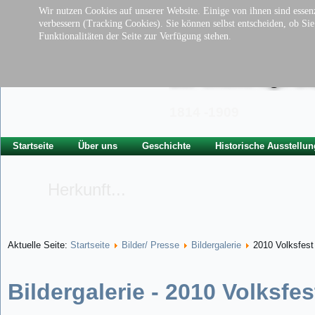
Wir nutzen Cookies auf unserer Website. Einige von ihnen sind essenz
verbessern (Tracking Cookies). Sie können selbst entscheiden, ob Si
Funktionalitäten der Seite zur Verfügung stehen.
Traditionsverei
der ehem. kgl. Ba
1814 -1909
Startseite
Über uns
Geschichte
Historische Ausstellun
Herkunft...
Aktuelle Seite:
Startseite
Bilder/ Presse
Bildergalerie
2010 Volksfest
Bildergalerie - 2010 Volksfes