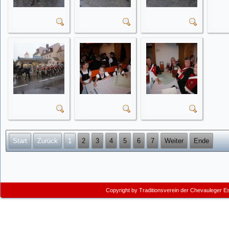
Start
Zurück
1
2
3
4
5
6
7
Weiter
Ende
Copyright by
Traditionsverein der Chevauleger E