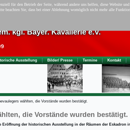
nziell für den Betrieb der Seite, während andere uns helfen, diese Website un
tte beachten Sie, dass bei einer Ablehnung womöglich nicht mehr alle Funktion
ionsverein der Chevauleger Eskadro
m. kgl. Bayer. Kavallerie e.V.
09
torische Ausstellung
Bilder/ Presse
Termine
Kontakt
evaulegers wählten, die Vorstände wurden bestätigt.
hlten, die Vorstände wurden bestätigt.
nde Eröffnung der historischen Ausstellung in der Räumen der Eskadron 