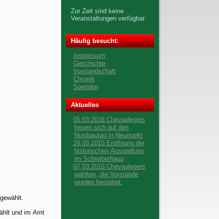
Zur Zeit sind keine
Veranstaltungen verfügbar
Häufig besucht:
Impressum
Geschichte
Vorstandschaft
Chronik
Spenden
Aktuelles
05.03.2016 Chevaulegers
freuen sich auf den
Nordgautag in Neumarkt
29.03.2015 Eröffnung der
historischen Ausstellung
im Schreiberhaus
07.03.2015 Chevaulegers
wählten, die Vorstände
wurden bestätigt.
gewählt.
wählt und im Amt