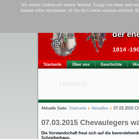
Wir nutzen Cookies auf unserer Website. Einige von ihnen sind esse
können selbst entscheiden, ob Sie die Cookies zulassen möchten. Bi
Tradit
der ehe
1814 -19
Startseite
Über uns
Geschichte
His
Herkunft...
Aktuelle Seite:
Startseite
Aktuelles
07.03.2015 Ch
07.03.2015 Chevaulegers wä
Die Vorstandschaft freut sich auf die bevorstehe
Schreiberhaus.