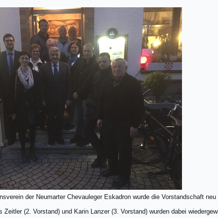
sverein der Neumarter Chevauleger Eskadron wurde die Vorstandschaft neu 
as Zeitler (2. Vorstand) und Karin Lanzer (3. Vorstand) wurden dabei wiederge