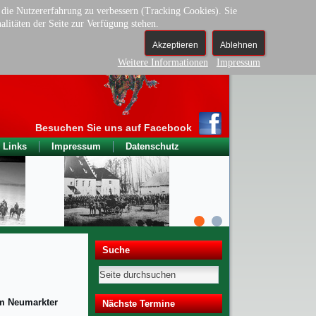
d die Nutzererfahrung zu verbessern (Tracking Cookies). Sie
alitäten der Seite zur Verfügung stehen.
Akzeptieren
Ablehnen
n Neumarkt
Weitere Informationen
Impressum
Besuchen Sie uns auf Facebook
Links
Impressum
Datenschutz
Suche
im Neumarkter
Nächste Termine